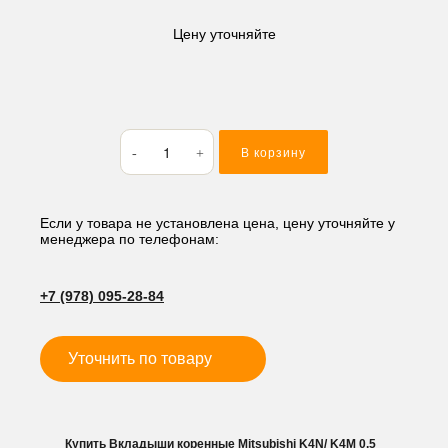
Цену уточняйте
Количество
В корзину
товара
Вкладыши
коренные
Mitsubishi
Если у товара не установлена цена, цену уточняйте у
менеджера по телефонам:
K4N/
K4M
0.5
+7 (978) 095-28-84
(комплект)
Уточнить по товару
Купить Вкладыши коренные Mitsubishi K4N/ K4M 0.5