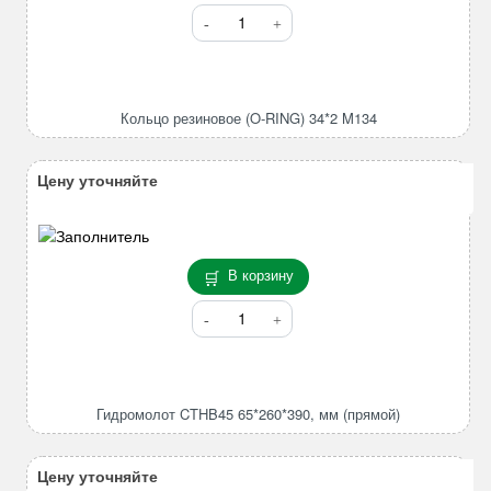
Количество
товара
Кольцо
резиновое
(O-
Кольцо резиновое (O-RING) 34*2 M134
RING)
34*2
M134
Цену уточняйте
В корзину
Количество
товара
Гидромолот
CTHB45
65*260*390,
Гидромолот CTHB45 65*260*390, мм (прямой)
мм
(прямой)
Цену уточняйте