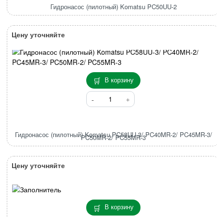
Komatsu
Гидронасос (пилотный) Komatsu PC50UU-2
PC50UU-
2
Цену уточняйте
В корзину
Количество
товара
Гидронасос
(пилотный)
Гидронасос (пилотный) Komatsu PC58UU-3/ PC40MR-2/ PC45MR-3/
Komatsu
PC50MR-2/ PC55MR-3
PC58UU-
3/
Цену уточняйте
PC40MR-
2/
PC45MR-
3/
В корзину
PC50MR-