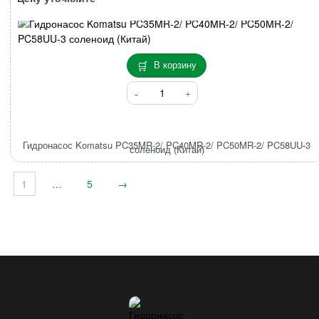
2/
PC50MR-
2/
PC58UU-
3
В корзину
Количество
товара
Гидронасос
Komatsu
Гидронасос Komatsu PC35MR-2/ PC40MR-2/ PC50MR-2/ PC58UU-3
PC35MR-
соленоид (Китай)
2/
PC40MR-
1
…
5
→
2/
PC50MR-
2/
PC58UU-
3
соленоид
(Китай)