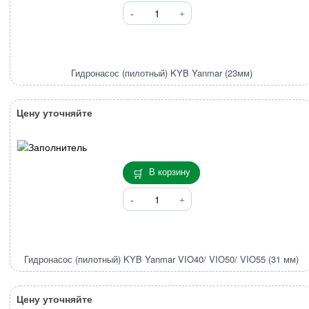
2/
Количество
PC55MR-
товара
3
Гидронасос
(пилотный)
KYB
Гидронасос (пилотный) KYB Yanmar (23мм)
Yanmar
(23мм)
Цену уточняйте
В корзину
Количество
товара
Гидронасос
(пилотный)
KYB
Гидронасос (пилотный) KYB Yanmar VIO40/ VIO50/ VIO55 (31 мм)
Yanmar
VIO40/
VIO50/
Цену уточняйте