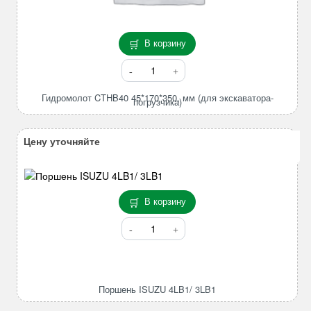
В корзину
Количество
товара
Гидромолот
Гидромолот CTHB40 45*170*350, мм (для экскаватора-
погрузчика)
CTHB40
45*170*350,
мм
Цену уточняйте
(для
экскаватора-
погрузчика)
В корзину
Количество
товара
Поршень
ISUZU
4LB1/
Поршень ISUZU 4LB1/ 3LB1
3LB1