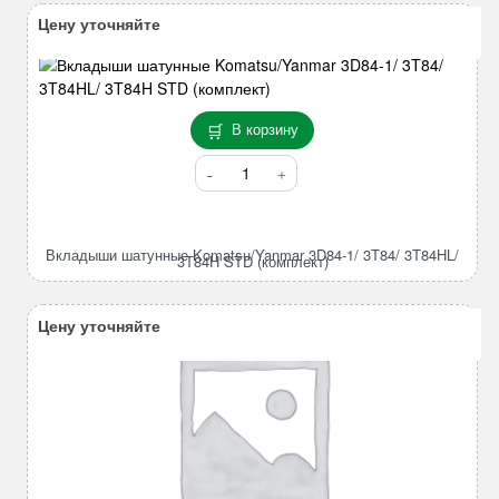
Цену уточняйте
В корзину
Количество
товара
Вкладыши
шатунные
Вкладыши шатунные Komatsu/Yanmar 3D84-1/ 3T84/ 3T84HL/
Komatsu/Yanmar
3T84H STD (комплект)
3D84-
1/
Цену уточняйте
3T84/
3T84HL/
3T84H
STD
(комплект)