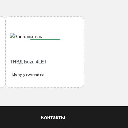
В корзину
Количество
ТНВД Isuzu 4LE1
товара
ТНВД
Цену уточняйте
Isuzu
4LE1
Контакты