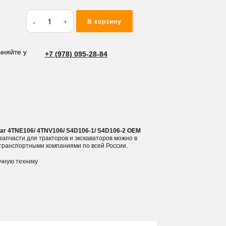
Количество
В корзину
товара
Полукольца
коленвала
чняйте у
+7 (978) 095-28-84
Komatsu/
Yanmar
4TNE106/
4TNV106/
S4D106-
1/
ar 4TNE106/ 4TNV106/ S4D106-1/ S4D106-2 OEM
S4D106-
 запчасти для тракторов и экскаваторов можно в
транспортными компаниями по всей России.
2
ичную технику