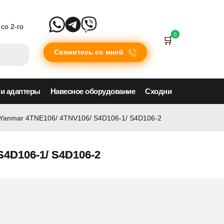
со 2-го
0
Свяжитесь со мной
 и адаптеры
Навесное оборудование
Сходни
 Yanmar 4TNE106/ 4TNV106/ S4D106-1/ S4D106-2
4D106-1/ S4D106-2