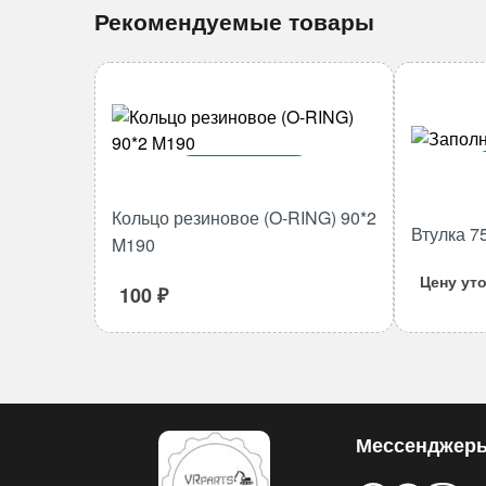
Рекомендуемые товары
В корзину
Количество
Кольцо резиновое (O-RING) 90*2
Втулка 7
товара
M190
Кольцо
Цену ут
резиновое
100
₽
(O-
RING)
90*2
M190
Мессенджер