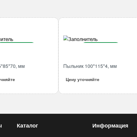
В корзину
В корзину
Количество
Количество
5*85*70, мм
Пыльник 100*115*4, мм
товара
товара
Втулка
Пыльник
очняйте
Цену уточняйте
75*85*70,
100*115*4,
мм
мм
ы
Каталог
Информация