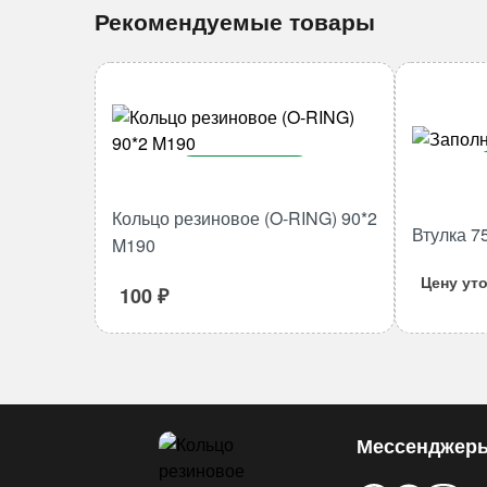
Рекомендуемые товары
В корзину
Количество
Кольцо резиновое (O-RING) 90*2
Втулка 7
товара
M190
Кольцо
Цену ут
резиновое
100
₽
(O-
RING)
90*2
M190
Мессенджер