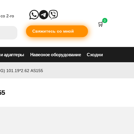
со 2-го
0
Свяжитесь со мной
 и адаптеры
Навесное оборудование
Сходни
G) 101.19*2.62 AS155
55