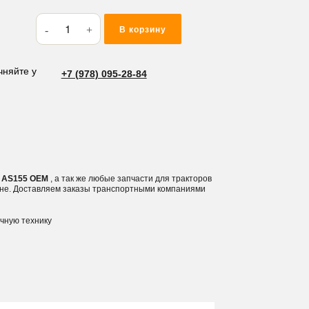
Количество
В корзину
товара
Кольцо
резиновое
чняйте у
+7 (978) 095-28-84
(O-
RING)
101.19*2.62
AS155
62 AS155 OEM
, а так же любые запчасти для тракторов
ине. Доставляем заказы транспортными компаниями
ичную технику