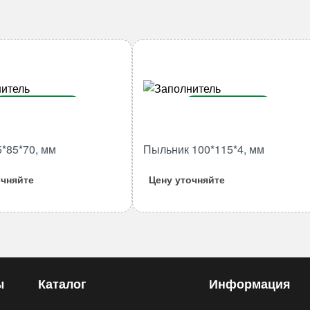
В корзину
В корзину
Количество
Количество
5*85*70, мм
Пыльник 100*115*4, мм
товара
товара
Втулка
Пыльник
очняйте
Цену уточняйте
75*85*70,
100*115*4,
мм
мм
ы
Каталог
Информация