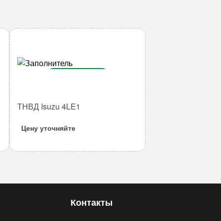
В корзину
Количество
ТНВД Isuzu 4LE1
товара
ТНВД
Цену уточняйте
Isuzu
4LE1
Контакты