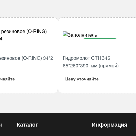
В корзину
В корзину
Количество
езиновое (O-RING) 34*2
Гидромолот CTHB45
Количество
товара
товара
65*260*390, мм (прямой)
Гидромолот
Кольцо
CTHB45
очняйте
Цену уточняйте
резиновое
65*260*390,
(O-
мм
RING)
(прямой)
34*2
M134
ы
Каталог
Информация