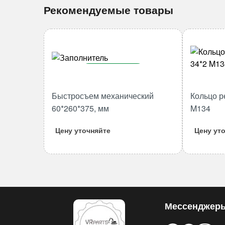
Рекомендуемые товары
В корзину
Количество
Быстросъем механический
Кольцо р
товара
60*260*375, мм
M134
Быстросъем
механический
Цену уточняйте
Цену ут
60*260*375,
мм
Мессенджер