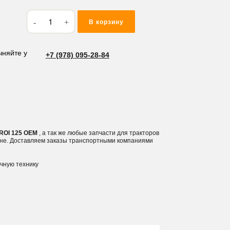
Количество
В корзину
товара
Сальник
гидравлического
чняйте у
+7 (978) 095-28-84
коллектора
ROI
125
 ROI 125 OEM
, а так же любые запчасти для тракторов
ине. Доставляем заказы транспортными компаниями
ичную технику