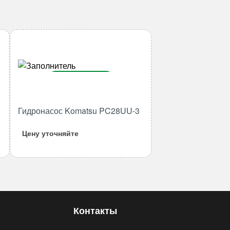
В корзину
Количество
Гидронасос Komatsu PC28UU-3
товара
Гидронасос
Цену уточняйте
Komatsu
PC28UU-
3
Контакты