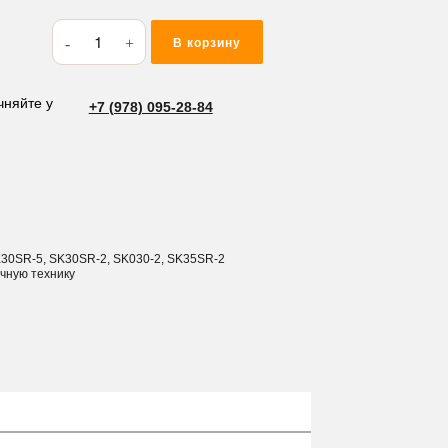
Количество
В корзину
товара
Бокорез
Kobelco
чняйте у
+7 (978) 095-28-84
PV69B00003P1
K30SR-5, SK30SR-2, SK030-2, SK35SR-2
ичную технику