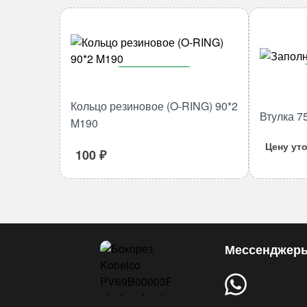
В корзину
Количество
Кольцо резиновое (O-RING) 90*2
Втулка 7
товара
M190
Кольцо
Цену ут
резиновое
100
₽
(O-
RING)
90*2
M190
Мессенджер