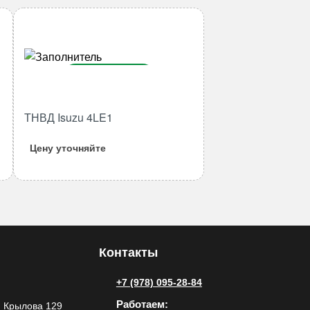
В корзину
Количество
ТНВД Isuzu 4LE1
товара
ТНВД
Цену уточняйте
Isuzu
4LE1
Контакты
+7 (978) 095-28-84
Работаем:
 Крылова 129