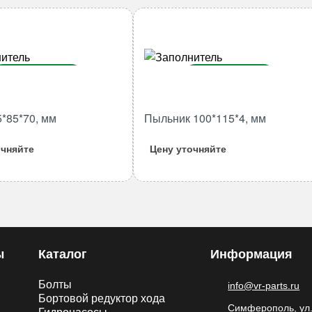
В корзину
В корзину
Количество
Количество
5*85*70, мм
Пыльник 100*115*4, мм
товара
товара
Втулка
Пыльник
очняйте
Цену уточняйте
75*85*70,
100*115*4,
мм
мм
ы
Каталог
Информация
Болты
info@vr-parts.ru
Бортовой редуктор хода
Симферополь, ул.