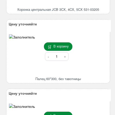
центральная
JCB
Коронка центральная JCB 3CX, 4CX, 5CX 531-03205
3CX,
4CX,
5CX
Цену уточняйте
531-
03205
В корзину
Количество
товара
Палец
60*300,
без
Палец 60*300, без тавотницы
тавотницы
Цену уточняйте