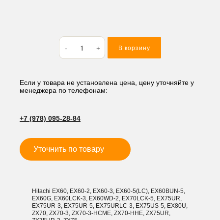
Количество
В корзину
товара
Бокорез
Hitachi
ZX70
Если у товара не установлена цена, цену уточняйте у
менеджера по телефонам:
L
+7 (978) 095-28-84
Уточнить по товару
Hitachi EX60, EX60-2, EX60-3, EX60-5(LC), EX60BUN-5,
EX60G, EX60LCK-3, EX60WD-2, EX70LCK-5, EX75UR,
EX75UR-3, EX75UR-5, EX75URLC-3, EX75US-5, EX80U,
ZX70, ZX70-3, ZX70-3-HCME, ZX70-HHE, ZX75UR,