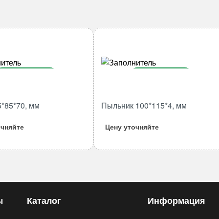
В корзину
В корзину
Количество
Количество
5*85*70, мм
Пыльник 100*115*4, мм
товара
товара
Втулка
Пыльник
очняйте
Цену уточняйте
75*85*70,
100*115*4,
мм
мм
ы
Каталог
Информация