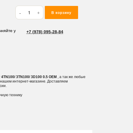
Количество
В корзину
товара
Вкладыши
шатунные
чняйте у
+7 (978) 095-28-84
Komatsu/
Yanmar
4TN100/
3TN100/
3D100
0.5
4TN100/ 3TN100/ 3D100 0.5 OEM
, а так же любые
в нашем интернет-магазине. Доставляем
сии.
ичную технику