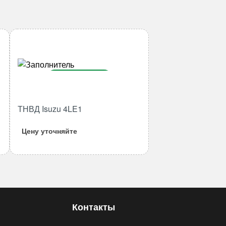
В корзину
Количество
ТНВД Isuzu 4LE1
товара
ТНВД
Цену уточняйте
Isuzu
4LE1
Контакты