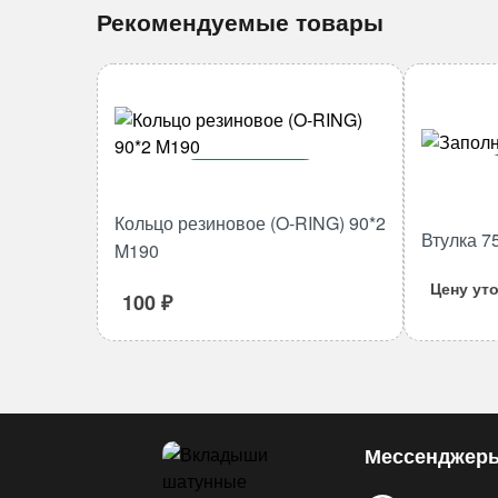
Рекомендуемые товары
В корзину
Количество
Кольцо резиновое (O-RING) 90*2
Втулка 7
товара
M190
Кольцо
Цену ут
резиновое
100
₽
(O-
RING)
90*2
M190
Мессенджер