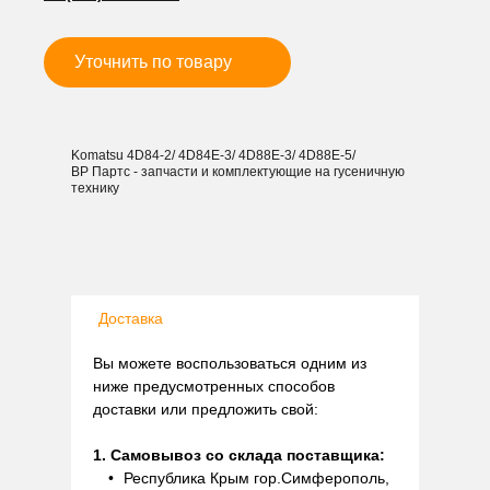
4TNE88/
4TNV88/
4D88E/
Уточнить по товару
4TN82/
4TNE82/
4TN78/
4TNA78/
Komatsu 4D84-2/ 4D84E-3/ 4D88E-3/ 4D88E-5/
4TN84
ВР Партс - запчасти и комплектующие на гусеничную
STD
технику
Доставка
Вы можете воспользоваться одним из
ниже предусмотренных способов
доставки или предложить свой:
1. Самовывоз со склада поставщика:
Республика Крым гор.Симферополь,