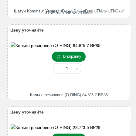
Komatsu/
Yanmar
Шатун Komatsu/ Yanmar 3D75/ 3D78/ 3D82/ 3TN75/ 3TNC78/
3TNE78/ 3TNE82/ 3TNV82
3D75/
3D78/
3D82/
Цену уточняйте
3TN75/
3TNC78/
3TNE78/
3TNE82/
В корзину
3TNV82
Количество
товара
Кольцо
резиновое
(O-
Кольцо резиновое (O-RING) 84.6*5.7 BP85
RING)
84.6*5.7
BP85
Цену уточняйте