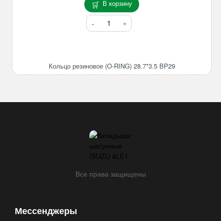
В корзину
Количество
товара
Кольцо
резиновое
(O-
Кольцо резиновое (O-RING) 28.7*3.5 BP29
RING)
28.7*3.5
BP29
Все права защищены
Мессенджеры