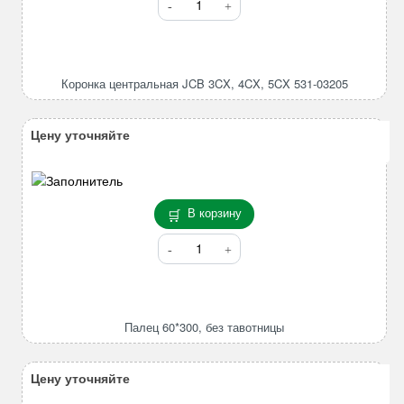
товара
Коронка
центральная
JCB
Коронка центральная JCB 3CX, 4CX, 5CX 531-03205
3CX,
4CX,
5CX
Цену уточняйте
531-
03205
В корзину
Количество
товара
Палец
60*300,
без
Палец 60*300, без тавотницы
тавотницы
Цену уточняйте