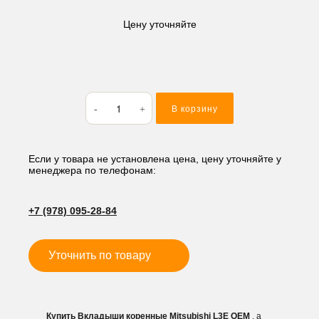
Цену уточняйте
Количество
В корзину
товара
Вкладыши
коренные
Mitsubishi
Если у товара не установлена цена, цену уточняйте у
менеджера по телефонам:
L3E
+7 (978) 095-28-84
Уточнить по товару
Купить Вкладыши коренные Mitsubishi L3E OEM
, а