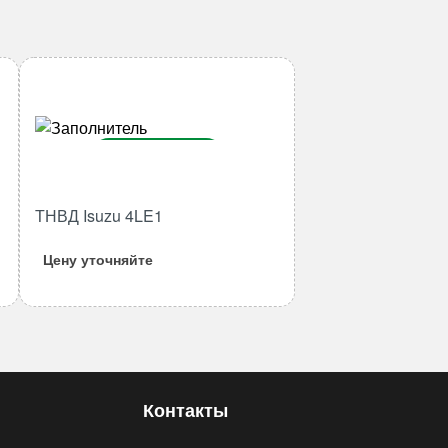
В корзину
Количество
ТНВД Isuzu 4LE1
товара
ТНВД
Цену уточняйте
Isuzu
4LE1
Контакты