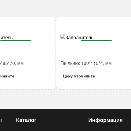
В корзину
В корзину
Количество
Количество
5*85*70, мм
Пыльник 100*115*4, мм
товара
товара
Втулка
Пыльник
очняйте
Цену уточняйте
75*85*70,
100*115*4,
мм
мм
ы
Каталог
Информация