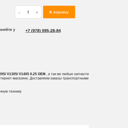
Количество
В корзину
товара
Вкладыши
коренные
чняйте у
+7 (978) 095-28-84
Kubota
V1505/
V1205/
V1305/
V1405
0.25
05/ V1305/ V1405 0.25 OEM
, а так же любые запчасти
интернет-магазине. Доставляем заказы транспортными
ичную технику