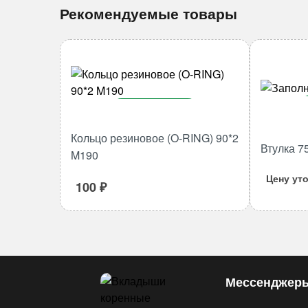
Рекомендуемые товары
В корзину
Количество
Кольцо резиновое (O-RING) 90*2
Втулка 7
товара
M190
Кольцо
Цену ут
резиновое
100
₽
(O-
RING)
90*2
M190
Мессенджер