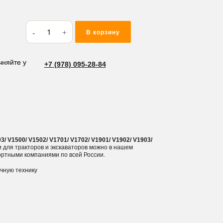
Количество
В корзину
товара
Вкладыши
коренные
чняйте у
+7 (978) 095-28-84
Kubota
D=52
V2203/
V1500/
V1502/
V1701/
 V1500/ V1502/ V1701/ V1702/ V1901/ V1902/ V1903/
V1702/
и для тракторов и экскаваторов можно в нашем
ортными компаниями по всей России.
V1901/
V1902/
ичную технику
V1903/
V2003/
V1512
0.5