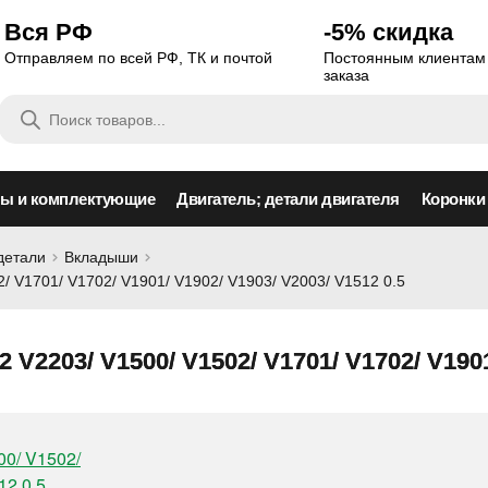
Вся РФ
-5% скидка
Отправляем по всей РФ, ТК и почтой
Постоянным клиентам 
заказа
Поиск
товаров
сы и комплектующие
Двигатель; детали двигателя
Коронки
детали
Вкладыши
 V1701/ V1702/ V1901/ V1902/ V1903/ V2003/ V1512 0.5
2203/ V1500/ V1502/ V1701/ V1702/ V1901/