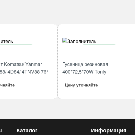
В корзину
В корзину
Количество
Количество
т Komatsu/ Yanmar
Гусеница резиновая
товара
товара
88/ 4D84/ 4TNV88 76°
400*72,5*70W Tonly
Термостат
Гусеница
Komatsu/
резиновая
очняйте
Цену уточняйте
Yanmar
400*72,5*70W
3D84/
Tonly
4D88/
4D84/
4TNV88
76°
ы
Каталог
Информация