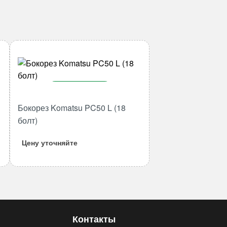
В корзину
Бокорез Komatsu PC50 L (18
Количество
товара
болт)
Бокорез
Цену уточняйте
Komatsu
PC50
L
(18
болт)
Контакты