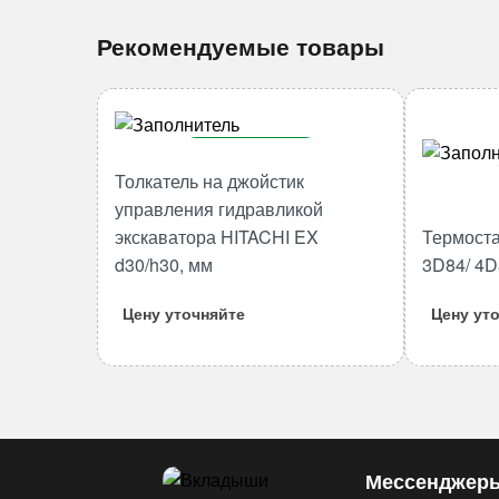
Рекомендуемые товары
В корзину
Толкатель на джойстик
Количество
управления гидравликой
товара
экскаватора HITACHI EX
Термоста
Толкатель
d30/h30, мм
3D84/ 4D
на
джойстик
Цену уточняйте
Цену ут
управления
гидравликой
экскаватора
HITACHI
EX
d30/h30,
Мессенджер
мм