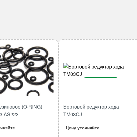
В корзину
Количество
товара
В корзину
езиновое (O-RING)
Бортовой редуктор хода
Бортовой
Количество
53 AS223
TM03CJ
редуктор
товара
хода
Кольцо
очняйте
Цену уточняйте
TM03CJ
резиновое