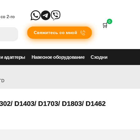
со 2-го
0
Свяжитесь со мной
 и адаптеры
Навесное оборудование
Сходни
TD
02/ D1403/ D1703/ D1803/ D1462