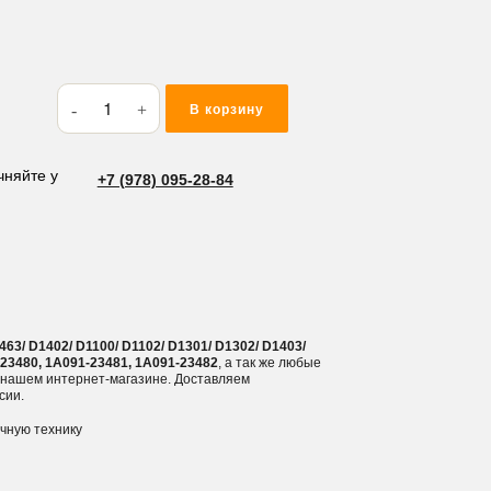
Количество
В корзину
товара
Вкладыши
коренные
чняйте у
+7 (978) 095-28-84
Kubota
D1503/
D1463/
D1402/
D1100/
D1102/
3/ D1402/ D1100/ D1102/ D1301/ D1302/ D1403/
D1301/
23480, 1A091-23481, 1A091-23482
, а так же любые
в нашем интернет-магазине. Доставляем
D1302/
сии.
D1403/
ичную технику
D1703/
D1803/
D1462