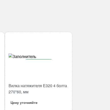
В корзину
Количество
товара
Вилка
Вилка натяжителя E320 4 болта
натяжителя
270*60, мм
E320
4
Цену уточняйте
болта