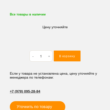
Все товары в наличии
Цену уточняйте
Количество
В корзину
товара
Вкладыши
коренные
Komatsu/
Если у товара не установлена цена, цену уточняйте у
менеджера по телефонам:
Yanmar
4TNE106/
4TNV106/
+7 (978) 095-28-84
4D106/
S4D106
0.25
Уточнить по товару