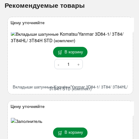
Рекомендуемые товары
Цену уточняйте
В корзину
Количество
товара
Вкладыши
шатунные
Вкладыши шатунные Komatsu/Yanmar 3D84-1/ 3T84/ 3T84HL/
Komatsu/Yanmar
3T84H STD (комплект)
3D84-
1/
Цену уточняйте
3T84/
3T84HL/
3T84H
STD
В корзину
(комплект)