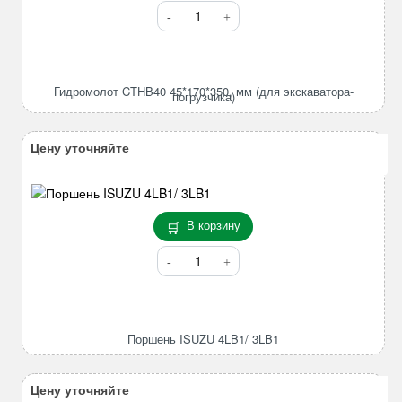
Количество
товара
Гидромолот
CTHB40
45*170*350,
Гидромолот CTHB40 45*170*350, мм (для экскаватора-
погрузчика)
мм
(для
экскаватора-
Цену уточняйте
погрузчика)
В корзину
Количество
товара
Поршень
ISUZU
4LB1/
Поршень ISUZU 4LB1/ 3LB1
3LB1
Цену уточняйте