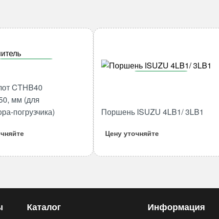
В корзину
В корзину
Количество
лот CTHB40
товара
Количество
50, мм (для
Гидромолот
товара
ора-погрузчика)
Поршень ISUZU 4LB1/ 3LB1
CTHB40
Поршень
45*170*350,
ISUZU
очняйте
Цену уточняйте
мм
4LB1/
(для
3LB1
экскаватора-
погрузчика)
ы
Каталог
Информация