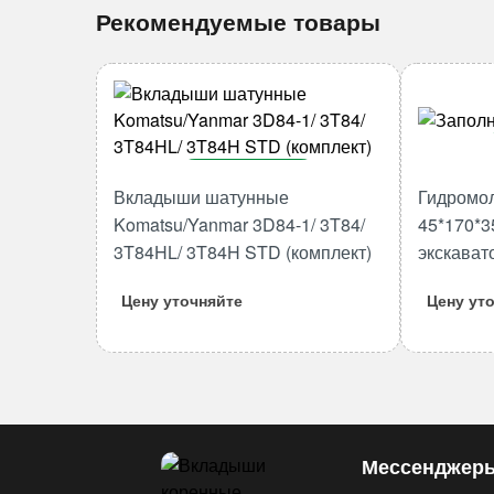
Рекомендуемые товары
В корзину
Вкладыши шатунные
Гидромо
Количество
Komatsu/Yanmar 3D84-1/ 3T84/
45*170*3
товара
3T84HL/ 3T84H STD (комплект)
экскават
Вкладыши
шатунные
Цену уточняйте
Цену ут
Komatsu/Yanmar
3D84-
1/
3T84/
3T84HL/
3T84H
Мессенджер
STD