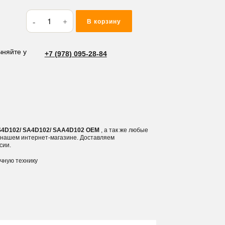
Количество
В корзину
товара
Вкладыши
коренные
чняйте у
+7 (978) 095-28-84
Komatsu
4D102/
S4D102/
SA4D102/
SAA4D102
S4D102/ SA4D102/ SAA4D102 OEM
, а так же любые
в нашем интернет-магазине. Доставляем
сии.
ичную технику