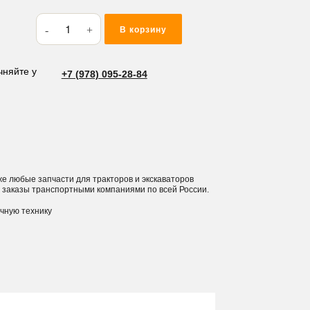
Количество
В корзину
товара
Тяга
шаровая
чняйте у
+7 (978) 095-28-84
HD-
5326
8x8
 же любые запчасти для тракторов и экскаваторов
 заказы транспортными компаниями по всей России.
ичную технику