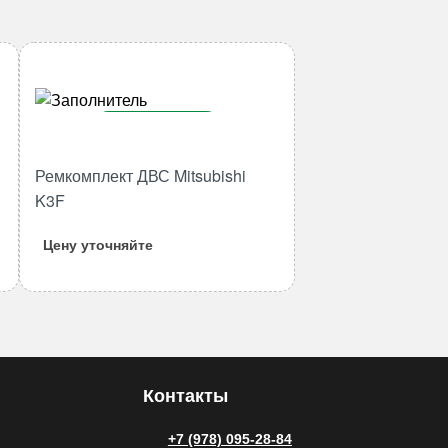
В корзину
Количество
Ремкомплект ДВС Mitsubishi
товара
K3F
Ремкомплект
ДВС
Цену уточняйте
Mitsubishi
K3F
Контакты
+7 (978) 095-28-84