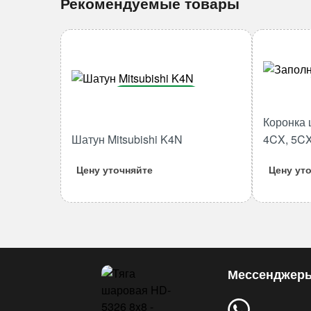
Рекомендуемые товары
В корзину
Коронка 
Количество
Шатун Mitsubishi K4N
4CX, 5CX
товара
Шатун
Цену уточняйте
Цену ут
Mitsubishi
K4N
Мессенджер