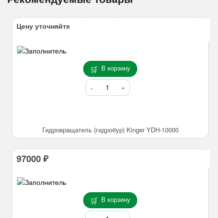
Цену уточняйте
В корзину
Количество
товара
Гидровращатель
(гидробур)
Kinger
Гидровращатель (гидробур) Kinger YDH-10000
YDH-
10000
97000
₽
В корзину
Количество