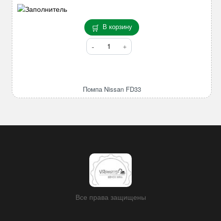
H12
(неравномерно)
В корзину
Количество
товара
Помпа
Nissan
FD33
Помпа Nissan FD33
Все права защищены