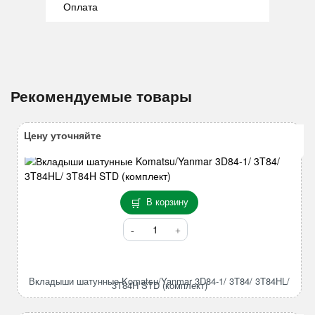
Оплата
Рекомендуемые товары
Цену уточняйте
В корзину
Количество
товара
Вкладыши
шатунные
Вкладыши шатунные Komatsu/Yanmar 3D84-1/ 3T84/ 3T84HL/
Komatsu/Yanmar
3T84H STD (комплект)
3D84-
1/