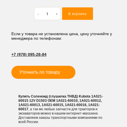
Количество
В корзину
товара
Соленоид
(глушилка
ТНВД)
Если у товара не установлена цена, цену уточняйте у
менеджера по телефонам:
Kubota
1A021-
60015
+7 (978) 095-28-84
12V
D1503
Уточнить по товару
Купить Соленоид (глушилка ТНВД) Kubota 1A021-
60015 12V D1503 OEM 1A021-60010, 1A021-60012,
1A021-60013, 1A021-60015, 1A021-60016, 1A021-
60017
, а так же любые запчасти для тракторов и
экскаваторов можно в нашем интернет-магазине.
Доставляем заказы транспортными компаниями по
всей России.