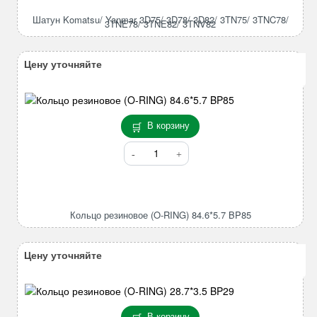
Yanmar
Шатун Komatsu/ Yanmar 3D75/ 3D78/ 3D82/ 3TN75/ 3TNC78/
3TNE78/ 3TNE82/ 3TNV82
3D75/
3D78/
3D82/
Цену уточняйте
3TN75/
3TNC78/
3TNE78/
3TNE82/
В корзину
3TNV82
Количество
товара
Кольцо
резиновое
(O-
Кольцо резиновое (O-RING) 84.6*5.7 BP85
RING)
84.6*5.7
BP85
Цену уточняйте
В корзину