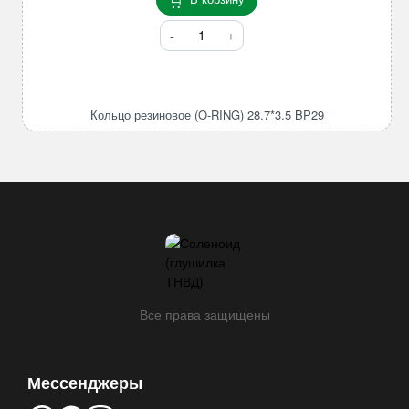
Количество
товара
Кольцо
резиновое
(O-
Кольцо резиновое (O-RING) 28.7*3.5 BP29
RING)
28.7*3.5
BP29
Все права защищены
Мессенджеры