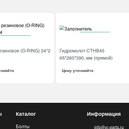
В корзину
В корзину
Количество
езиновое (O-RING) 34*2
Гидромолот CTHB45
Количество
товара
товара
65*260*390, мм (прямой)
Гидромолот
Кольцо
CTHB45
очняйте
Цену уточняйте
резиновое
65*260*390,
(O-
мм
RING)
(прямой)
34*2
M134
ы
Каталог
Информация
Болты
info@vr-parts.ru