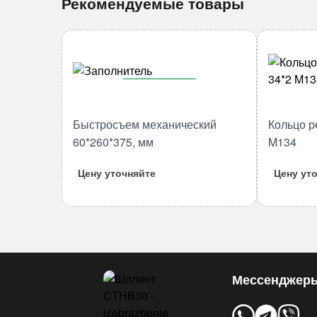
Рекомендуемые товары
В корзину
Количество
Быстросъем механический
Кольцо р
товара
60*260*375, мм
M134
Быстросъем
механический
Цену уточняйте
Цену ут
60*260*375,
мм
Мессенджер