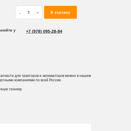
Количество
В корзину
товара
Шплинт
CTHB30
чняйте у
+7 (978) 095-28-84
 запчасти для тракторов и экскаваторов можно в нашем
ортными компаниями по всей России.
ичную технику