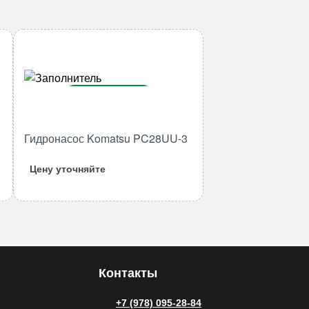
В корзину
Количество
Гидронасос Komatsu PC28UU-3
товара
Гидронасос
Цену уточняйте
Komatsu
PC28UU-
3
Контакты
+7 (978) 095-28-84