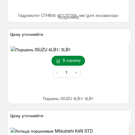
Гидромолот
CTHB40
45*170*350,
Гидромолот CTHB40 45*170*350, мм (для экскаватора-
погрузчика)
мм
(для
экскаватора-
Цену уточняйте
погрузчика)
В корзину
Количество
товара
Поршень
ISUZU
4LB1/
Поршень ISUZU 4LB1/ 3LB1
3LB1
Цену уточняйте