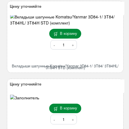
Цену уточняйте
В корзину
Количество
товара
Вкладыши
шатунные
Вкладыши шатунные Komatsu/Yanmar 3D84-1/ 3T84/ 3T84HL/
Komatsu/Yanmar
3T84H STD (комплект)
3D84-
1/
Цену уточняйте
3T84/
3T84HL/
3T84H
STD
В корзину
(комплект)
Количество
товара