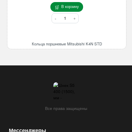
В корзину
Количество
товара
Кольца
поршневые
Mitsubishi
Кольца поршневые Mitsubishi K4N STD
K4N
STD
Все права защищены
Мессенджеры