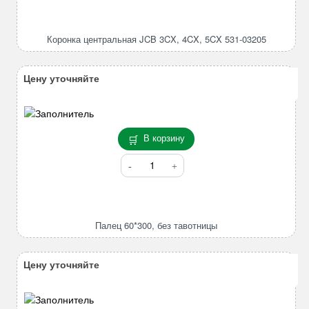
Коронка
центральная
JCB
Коронка центральная JCB 3CX, 4CX, 5CX 531-03205
3CX,
4CX,
5CX
Цену уточняйте
531-
03205
В корзину
Количество
товара
Палец
60*300,
без
Палец 60*300, без тавотницы
тавотницы
Цену уточняйте