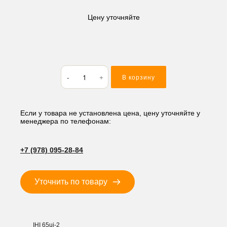
Цену уточняйте
Количество
В корзину
товара
Сальник
гидравлического
коллектора
Если у товара не установлена цена, цену уточняйте у
менеджера по телефонам:
ROI
80
+7 (978) 095-28-84
Уточнить по товару
IHI 65uj-2