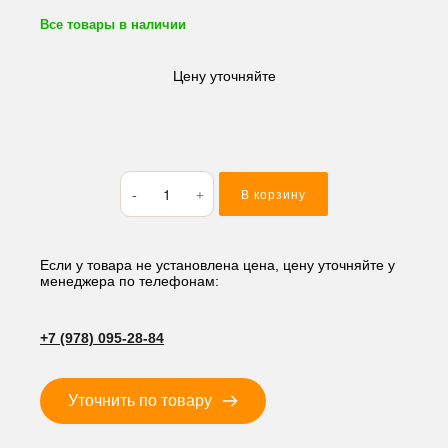
Все товары в наличии
Цену уточняйте
Количество
В корзину
товара
Реле
батареи,
выключатель
Если у товара не установлена цена, цену уточняйте у
менеджера по телефонам:
масс
HD-
4236
+7 (978) 095-28-84
12V
Уточнить по товару