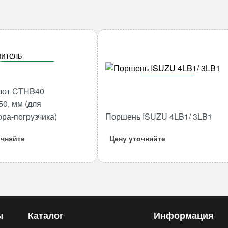
В корзину
В корзину
Количество
лот CTHB40
товара
Количество
50, мм (для
Гидромолот
товара
ора-погрузчика)
Поршень ISUZU 4LB1/ 3LB1
CTHB40
Поршень
45*170*350,
ISUZU
очняйте
Цену уточняйте
мм
4LB1/
(для
3LB1
экскаватора-
погрузчика)
ы
Каталог
Информация