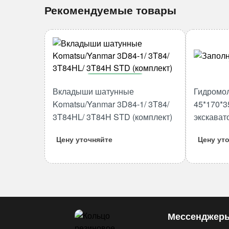
Рекомендуемые товары
В корзину
Вкладыши шатунные
Гидромо
Количество
Komatsu/Yanmar 3D84-1/ 3T84/
45*170*3
товара
3T84HL/ 3T84H STD (комплект)
экскават
Вкладыши
шатунные
Цену уточняйте
Цену ут
Komatsu/Yanmar
3D84-
1/
3T84/
3T84HL/
3T84H
Мессенджер
STD