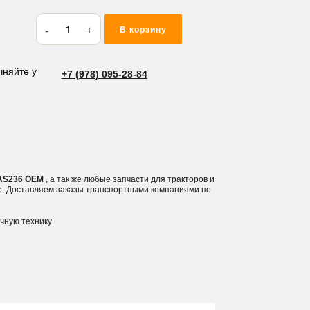
Количество
В корзину
товара
Кольцо
резиновое
чняйте у
+7 (978) 095-28-84
(O-
RING)
82.14*3.53
AS236
3 AS236 OEM
, а так же любые запчасти для тракторов и
е. Доставляем заказы транспортными компаниями по
ичную технику