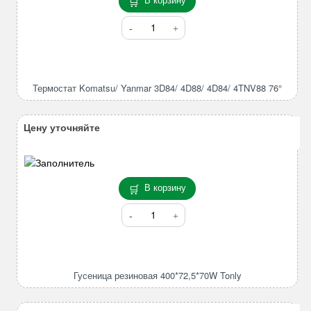
Количество
товара
Термостат
Komatsu/
Yanmar
Термостат Komatsu/ Yanmar 3D84/ 4D88/ 4D84/ 4TNV88 76°
3D84/
4D88/
4D84/
Цену уточняйте
4TNV88
76°
В корзину
Количество
товара
Гусеница
резиновая
400*72,5*70W
Гусеница резиновая 400*72,5*70W Tonly
Tonly