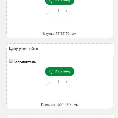
Количество
товара
Втулка
75*85*70,
мм
Втулка 75*85*70, мм
Цену уточняйте
В корзину
Количество
товара
Пыльник
100*115*4,
мм
Пыльник 100*115*4, мм