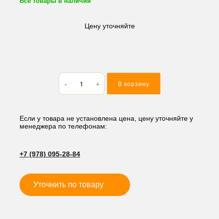
Все товары в наличии
Цену уточняйте
Количество
В корзину
товара
Кольцо
резиновое
(O-
Если у товара не установлена цена, цену уточняйте у
менеджера по телефонам:
RING)
61.59*2.62
AS143
+7 (978) 095-28-84
Уточнить по товару