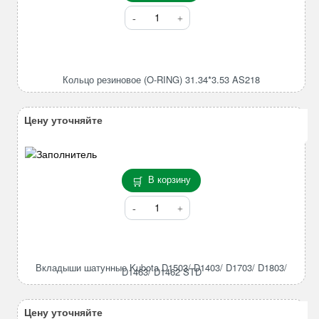
Количество
товара
Кольцо
резиновое
(O-
Кольцо резиновое (O-RING) 31.34*3.53 AS218
RING)
31.34*3.53
AS218
Цену уточняйте
В корзину
Количество
товара
Вкладыши
шатунные
Kubota
Вкладыши шатунные Kubota D1503/ D1403/ D1703/ D1803/
D1463/ D1462 STD
D1503/
D1403/
D1703/
Цену уточняйте