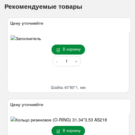
Рекомендуемые товары
Цену уточняйте
В корзину
Количество
товара
Шайба
40*80*1,
мм
Шайба 40*80*1, мм
Цену уточняйте
В корзину