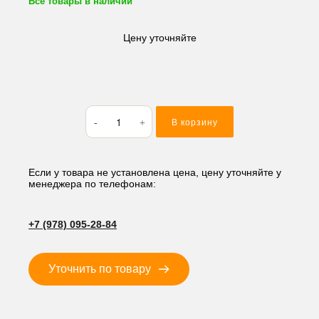
Все товары в наличии
Цену уточняйте
Количество
В корзину
товара
Кольцо
резиновое
(O-
Если у товара не установлена цена, цену уточняйте у
менеджера по телефонам:
RING)
6.8*1.9
BP7
+7 (978) 095-28-84
Уточнить по товару