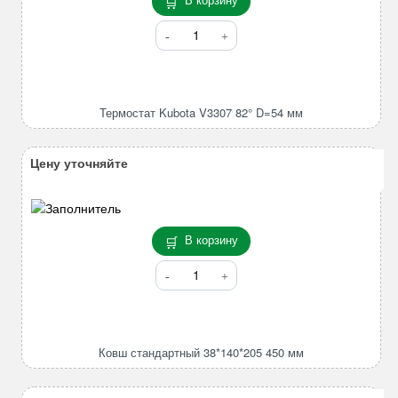
отверстия
7
Количество
лепестков
товара
82*96*420mm
Термостат
Kubota
V3307
Термостат Kubota V3307 82° D=54 мм
82°
D=54
мм
Цену уточняйте
В корзину
Количество
товара
Ковш
стандартный
38*140*205
Ковш стандартный 38*140*205 450 мм
450
мм