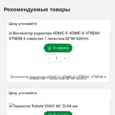
Рекомендуемые товары
Цену уточняйте
В корзину
Количество
товара
Вентилятор
радиатора
Вентилятор радиатора 4D84E-3/ 4D88E-3/ 4TNE84/ 4TNE88 4
4D84E-
отверстия 7 лепестков 82*96*420mm
3/
4D88E-
Цену уточняйте
3/
4TNE84/
4TNE88
4
В корзину