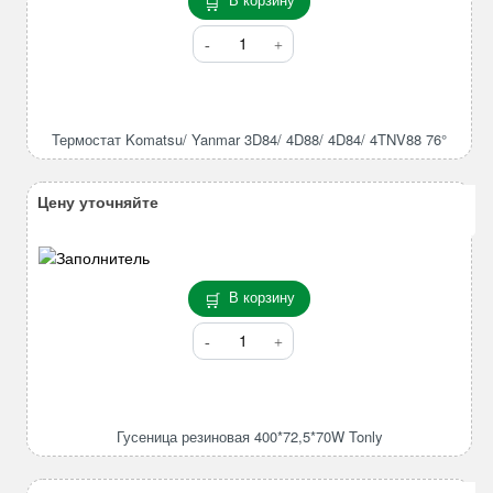
Количество
товара
Термостат
Komatsu/
Yanmar
Термостат Komatsu/ Yanmar 3D84/ 4D88/ 4D84/ 4TNV88 76°
3D84/
4D88/
4D84/
Цену уточняйте
4TNV88
76°
В корзину
Количество
товара
Гусеница
резиновая
400*72,5*70W
Гусеница резиновая 400*72,5*70W Tonly
Tonly