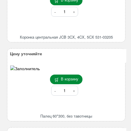
Количество
товара
Коронка
центральная
JCB
Коронка центральная JCB 3CX, 4CX, 5CX 531-03205
3CX,
4CX,
5CX
Цену уточняйте
531-
03205
В корзину
Количество
товара
Палец
60*300,
без
Палец 60*300, без тавотницы
тавотницы