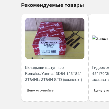
Рекомендуемые товары
В корзину
Вкладыши шатунные
Гидромо
Количество
Komatsu/Yanmar 3D84-1/ 3T84/
45*170*3
товара
3T84HL/ 3T84H STD (комплект)
экскават
Вкладыши
шатунные
Цену уточняйте
Цену ут
Komatsu/Yanmar
3D84-
1/