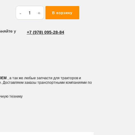
Количество
В корзину
товара
Кольцо
резиновое
чняйте у
+7 (978) 095-28-84
(O-
RING)
44*2
M144
 OEM
, а так же любые запчасти для тракторов и
е. Доставляем заказы транспортными компаниями по
ичную технику