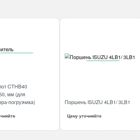
В корзину
В корзину
Количество
товара
Количество
Гидромолот
товара
лот CTHB40
CTHB40
Поршень
50, мм (для
45*170*350,
ISUZU
ора-погрузчика)
Поршень ISUZU 4LB1/ 3LB1
мм
4LB1/
(для
3LB1
очняйте
Цену уточняйте
экскаватора-
погрузчика)