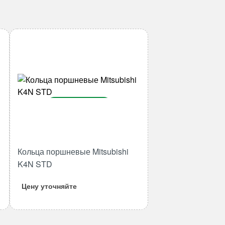
В корзину
Количество
товара
Кольца
Кольца поршневые Mitsubishi
поршневые
K4N STD
Mitsubishi
K4N
Цену уточняйте
STD