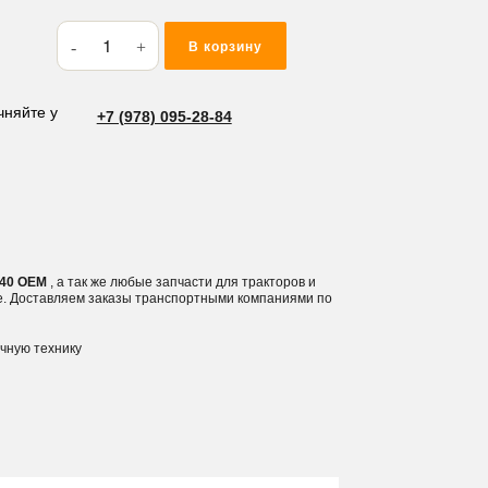
Количество
В корзину
товара
Кольцо
резиновое
чняйте у
+7 (978) 095-28-84
(O-
RING)
39.4*3.1
BG40
BG40 OEM
, а так же любые запчасти для тракторов и
е. Доставляем заказы транспортными компаниями по
ичную технику