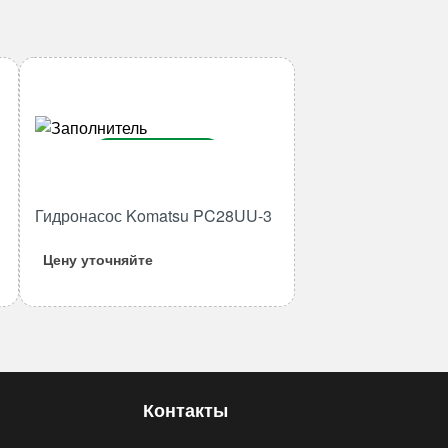
В корзину
Количество
Гидронасос Komatsu PC28UU-3
товара
Гидронасос
Цену уточняйте
Komatsu
PC28UU-
3
Контакты