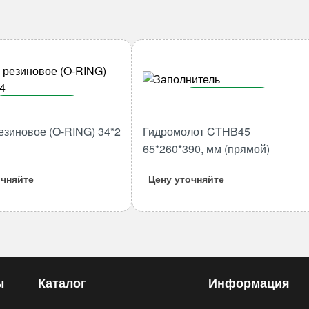
В корзину
В корзину
Количество
езиновое (O-RING) 34*2
Гидромолот CTHB45
Количество
товара
товара
65*260*390, мм (прямой)
Гидромолот
Кольцо
CTHB45
очняйте
Цену уточняйте
резиновое
65*260*390,
(O-
мм
RING)
(прямой)
34*2
M134
ы
Каталог
Информация