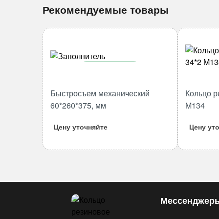
Рекомендуемые товары
В корзину
Количество
Быстросъем механический
Кольцо р
товара
60*260*375, мм
M134
Быстросъем
механический
Цену уточняйте
Цену ут
60*260*375,
мм
Мессенджер