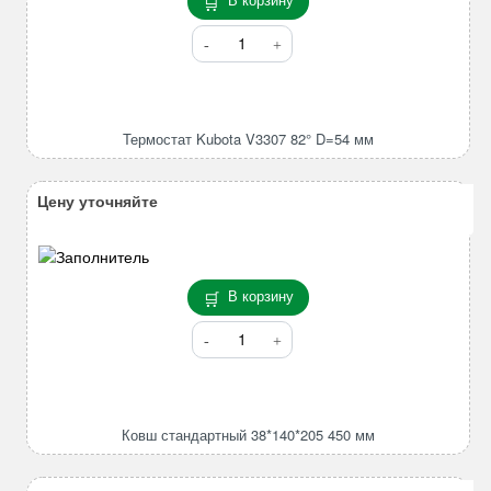
отверстия
7
Количество
лепестков
товара
82*96*420mm
Термостат
Kubota
V3307
Термостат Kubota V3307 82° D=54 мм
82°
D=54
мм
Цену уточняйте
В корзину
Количество
товара
Ковш
стандартный
38*140*205
Ковш стандартный 38*140*205 450 мм
450
мм