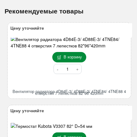
Рекомендуемые товары
Цену уточняйте
В корзину
Количество
товара
Вентилятор
радиатора
Вентилятор радиатора 4D84E-3/ 4D88E-3/ 4TNE84/ 4TNE88 4
4D84E-
отверстия 7 лепестков 82*96*420mm
3/
4D88E-
Цену уточняйте
3/
4TNE84/
4TNE88
4
В корзину