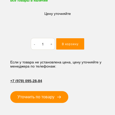
Все товары в наличии
Цену уточняйте
Количество
В корзину
товара
Кольцо
резиновое
(O-
Если у товара не установлена цена, цену уточняйте у
менеджера по телефонам:
RING)
39.34*2.62
AS129
+7 (978) 095-28-84
Уточнить по товару