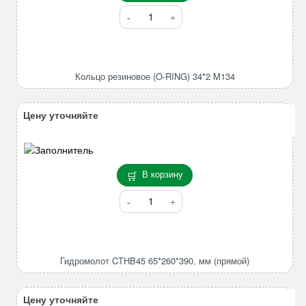
Количество
товара
Кольцо
резиновое
(O-
Кольцо резиновое (O-RING) 34*2 M134
RING)
34*2
M134
Цену уточняйте
В корзину
Количество
товара
Гидромолот
CTHB45
65*260*390,
Гидромолот CTHB45 65*260*390, мм (прямой)
мм
(прямой)
Цену уточняйте