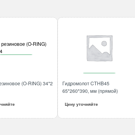
В корзину
Количество
товара
В корзину
езиновое (O-RING) 34*2
Гидромолот CTHB45
Кольцо
Количество
65*260*390, мм (прямой)
резиновое
товара
(O-
Гидромолот
очняйте
Цену уточняйте
RING)
CTHB45
34*2
65*260*390,
M134
мм
(прямой)