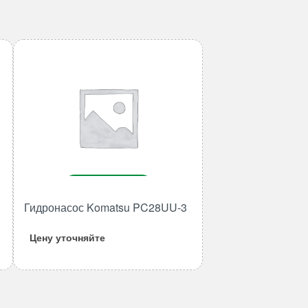
В корзину
Гидронасос Komatsu PC28UU-3
Количество
товара
Цену уточняйте
Гидронасос
Komatsu
PC28UU-
3