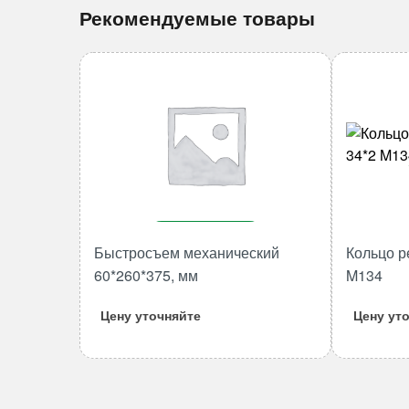
Рекомендуемые товары
В корзину
Быстросъем механический
Кольцо р
Количество
60*260*375, мм
M134
товара
Быстросъем
Цену уточняйте
Цену ут
механический
60*260*375,
мм