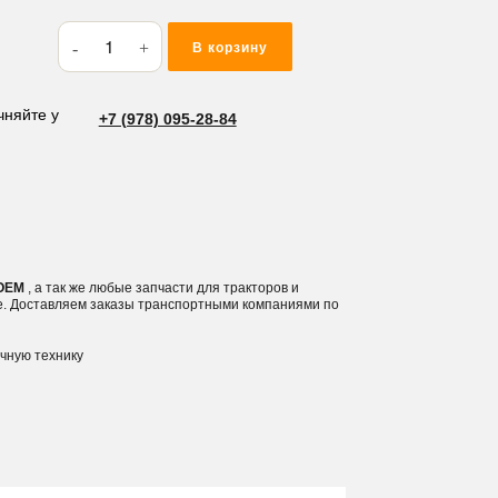
Количество
В корзину
товара
Кольцо
резиновое
чняйте у
+7 (978) 095-28-84
(O-
RING)
35*2
M135
 OEM
, а так же любые запчасти для тракторов и
е. Доставляем заказы транспортными компаниями по
ичную технику