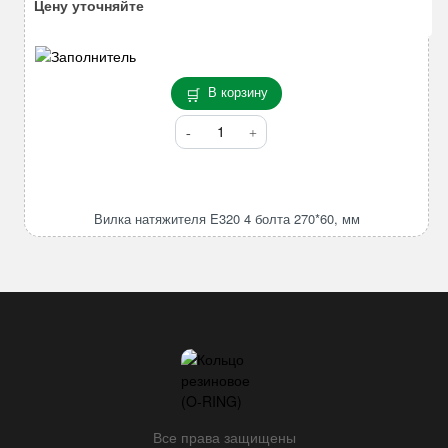
Цену уточняйте
В корзину
Количество
товара
Вилка
натяжителя
E320
Вилка натяжителя E320 4 болта 270*60, мм
4
болта
270*60,
мм
Все права защищены