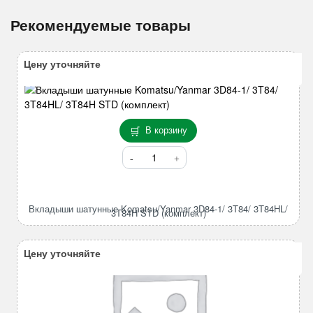
Рекомендуемые товары
Цену уточняйте
В корзину
Количество
товара
Вкладыши
шатунные
Вкладыши шатунные Komatsu/Yanmar 3D84-1/ 3T84/ 3T84HL/
Komatsu/Yanmar
3T84H STD (комплект)
3D84-
1/
Цену уточняйте
3T84/
3T84HL/
3T84H
STD