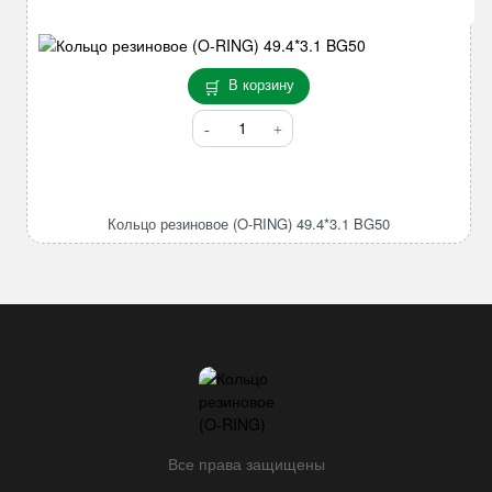
JTF
В корзину
Количество
товара
Кольцо
резиновое
(O-
Кольцо резиновое (O-RING) 49.4*3.1 BG50
RING)
49.4*3.1
BG50
Все права защищены