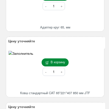
Количество
товара
Адаптер
круг
65,
Адаптер круг 65, мм
мм
Цену уточняйте
В корзину
Количество
товара
Ковш
стандартный
CAT
Ковш стандартный CAT 65*221*407 850 мм JTF
65*221*407
850
мм
Цену уточняйте