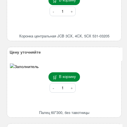
Количество
товара
Коронка
центральная
JCB
Коронка центральная JCB 3CX, 4CX, 5CX 531-03205
3CX,
4CX,
5CX
Цену уточняйте
531-
03205
В корзину
Количество
товара
Палец
60*300,
без
Палец 60*300, без тавотницы
тавотницы