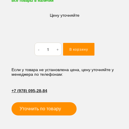
Все товары в наличии
Цену уточняйте
Количество
В корзину
товара
Кольцо
резиновое
(O-
Если у товара не установлена цена, цену уточняйте у
менеджера по телефонам:
RING)
110.72*3.53
AS245
+7 (978) 095-28-84
Уточнить по товару