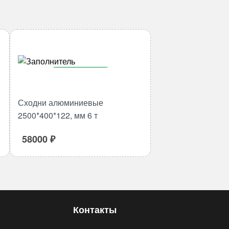
В корзину
Количество
Сходни алюминиевые
товара
2500*400*122, мм 6 т
Сходни
алюминиевые
58000
₽
2500*400*122,
мм
6
т
Контакты