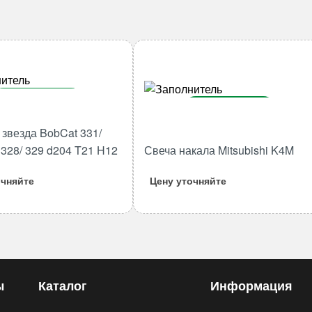
В корзину
В корзину
Количество
звезда BobCat 331/
Количество
товара
/ 328/ 329 d204 T21 H12
Свеча накала Mitsubishi K4M
товара
Ведущая
Свеча
звезда
очняйте
Цену уточняйте
накала
BobCat
Mitsubishi
331/
K4M
334/
325/
328/
329
ы
Каталог
Информация
d204
T21