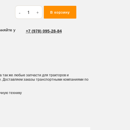
Количество
В корзину
товара
Кольца
подпорное
чняйте у
+7 (978) 095-28-84
TFP
80*90*1.9
 а так же любые запчасти для тракторов и
е. Доставляем заказы транспортными компаниями по
ичную технику