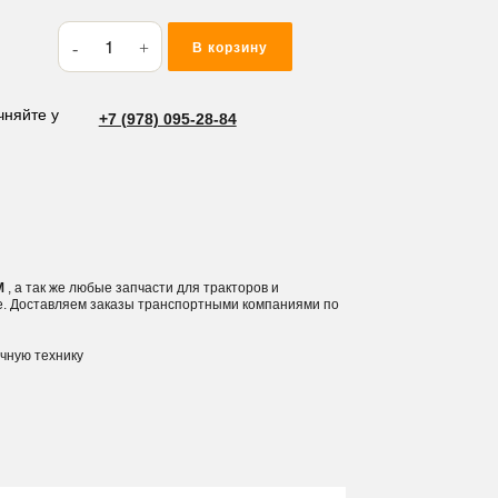
Количество
В корзину
товара
Кольца
подпорное
чняйте у
+7 (978) 095-28-84
TFP
130*140*1.9
EM
, а так же любые запчасти для тракторов и
е. Доставляем заказы транспортными компаниями по
ичную технику