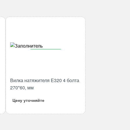
В корзину
Количество
товара
Вилка
Вилка натяжителя E320 4 болта
натяжителя
270*60, мм
E320
4
Цену уточняйте
болта
270*60,
мм