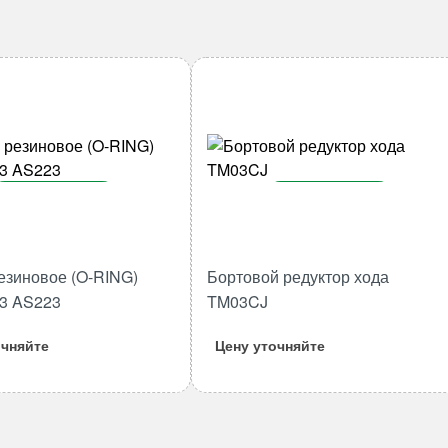
В корзину
В корзину
Количество
Количество
товара
товара
езиновое (O-RING)
Бортовой редуктор хода
Кольцо
Бортовой
53 AS223
TM03CJ
резиновое
редуктор
(O-
хода
очняйте
Цену уточняйте
RING)
TM03CJ
40.87*3.53
AS223