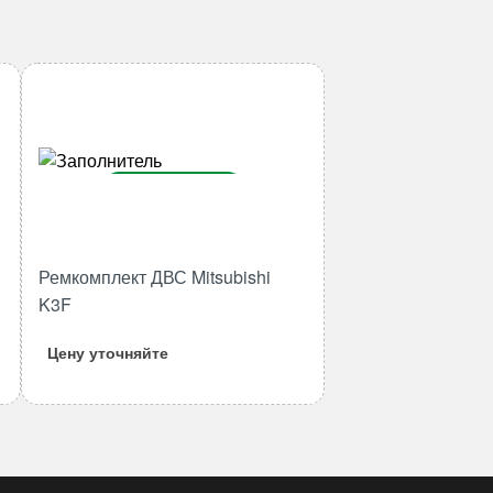
В корзину
Количество
товара
Ремкомплект ДВС Mitsubishi
Ремкомплект
K3F
ДВС
Mitsubishi
Цену уточняйте
K3F