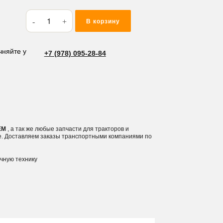
Количество
В корзину
товара
Кольца
подпорное
чняйте у
+7 (978) 095-28-84
TFG
125*130*1.25
OEM
, а так же любые запчасти для тракторов и
е. Доставляем заказы транспортными компаниями по
ичную технику