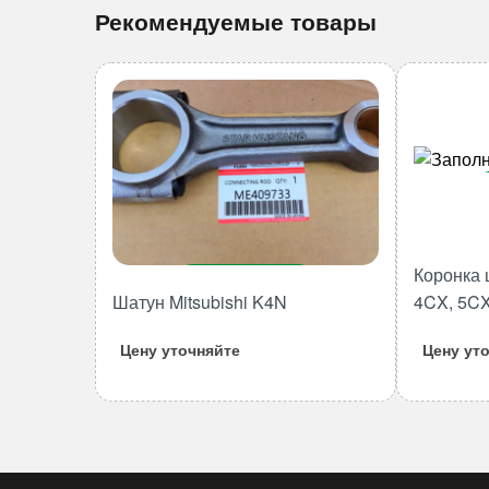
Рекомендуемые товары
Коронка 
В корзину
Шатун Mitsubishi K4N
4CX, 5CX
Количество
товара
Цену уточняйте
Цену ут
Шатун
Mitsubishi
K4N