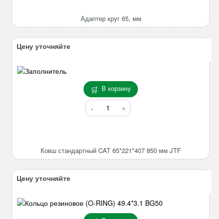
круг
65,
Адаптер круг 65, мм
мм
Цену уточняйте
В корзину
Количество
товара
Ковш
стандартный
CAT
Ковш стандартный CAT 65*221*407 850 мм JTF
65*221*407
850
мм
Цену уточняйте
JTF