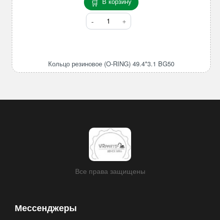
В корзину
Количество
товара
Кольцо
резиновое
(O-
Кольцо резиновое (O-RING) 49.4*3.1 BG50
RING)
49.4*3.1
BG50
Все права защищены
Мессенджеры