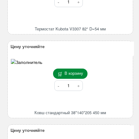
лепестков
товара
82*96*420mm
Термостат
Kubota
V3307
Термостат Kubota V3307 82° D=54 мм
82°
D=54
мм
Цену уточняйте
В корзину
Количество
товара
Ковш
стандартный
38*140*205
Ковш стандартный 38*140*205 450 мм
450
мм
Цену уточняйте