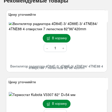
Рекомендуемые товары
Цену уточняйте
В корзину
Количество
товара
Вентилятор
радиатора
Вентилятор радиатора 4D84E-3/ 4D88E-3/ 4TNE84/ 4TNE88 4
4D84E-
отверстия 7 лепестков 82*96*420mm
3/
4D88E-
Цену уточняйте
3/
4TNE84/
4TNE88
4
В корзину
отверстия
7
Количество