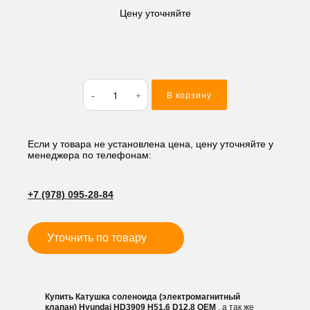
Цену уточняйте
Количество
В корзину
товара
Катушка
соленоида
(электромагнитный
Если у товара не установлена цена, цену уточняйте у
менеджера по телефонам:
клапан)
Hyundai
HD3909
+7 (978) 095-28-84
H51.6
D12.8
Уточнить по товару
Купить Катушка соленоида (электромагнитный
клапан) Hyundai HD3909 H51.6 D12.8 OEM
, а так же