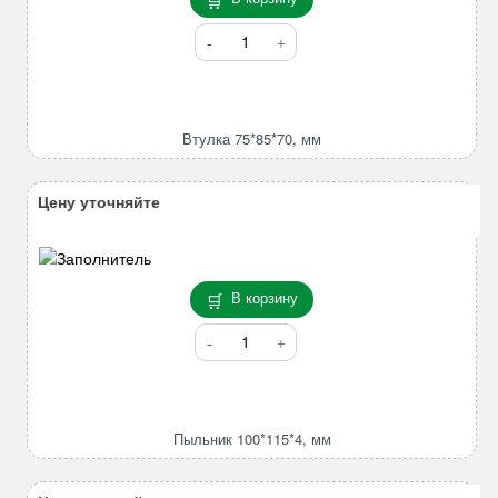
Количество
товара
Втулка
75*85*70,
мм
Втулка 75*85*70, мм
Цену уточняйте
В корзину
Количество
товара
Пыльник
100*115*4,
мм
Пыльник 100*115*4, мм