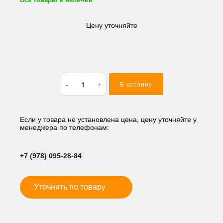
Цену уточняйте
Количество
В корзину
товара
Катушка
соленоида
(электромагнитный
Если у товара не установлена цена, цену уточняйте у
менеджера по телефонам:
клапан)
EX
12V
+7 (978) 095-28-84
Уточнить по товару