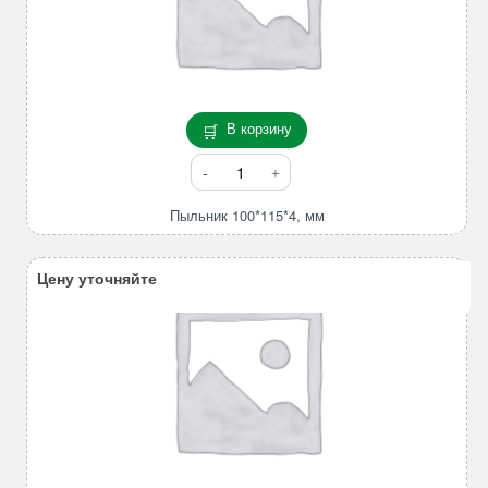
В корзину
Количество
товара
Пыльник
Пыльник 100*115*4, мм
100*115*4,
мм
Цену уточняйте