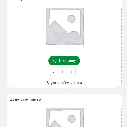
В корзину
Количество
товара
Втулка
Втулка 75*85*70, мм
75*85*70,
мм
Цену уточняйте